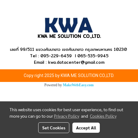
KWA ME SOLUTION CO.,LTD.
เลขที่ 99/511
แขวงคันนายาว
เขตคันนายาว กรุงเทพมหานคร 10230
Tel : 095-229-6459 I 065-535-9945
Email : kwa.datacenter@gmail.com
Copy right 2025 by KWA ME SOLUTION CO.,LTD.
Powered by
MakeWebEasy.com
This website uses cookies for best user experience, to find out
more you can go to our
Privacy Policy
and
Cookies Policy
Set Cookies
Accept All