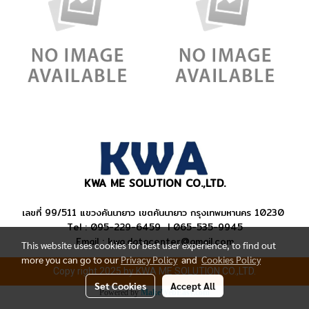
KWA ME SOLUTION CO.,LTD.
เลขที่ 99/511
แขวงคันนายาว
เขตคันนายาว กรุงเทพมหานคร 10230
Tel : 095-229-6459 I 065-535-9945
Email : kwa.datacenter@gmail.com
This website uses cookies for best user experience, to find out
more you can go to our
Privacy Policy
and
Cookies Policy
Copy right 2025 by KWA ME SOLUTION CO.,LTD.
Set Cookies
Accept All
Powered by
MakeWebEasy.com